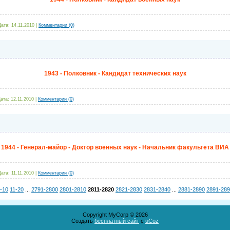
Дата:
14.11.2010
|
Комментарии (0)
1943 - Полковник - Кандидат технических наук
ата:
12.11.2010
|
Комментарии (0)
1944 - Генерал-майор - Доктор военных наук - Начальник факультета ВИА
Дата:
11.11.2010
|
Комментарии (0)
-10
11-20
...
2791-2800
2801-2810
2811-2820
2821-2830
2831-2840
...
2881-2890
2891-28
Copyright MyCorp © 2026
Создать
бесплатный сайт
с
uCoz