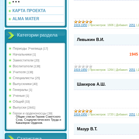
* * *
КАРТА ПРОЕКТА
ALMA MATER
1919-1950
|
Просмотров:
1606
|
Добавил:
2051
|
Категории раздела
Левыкин В.И.
Периоды Училища
[17]
1945
Начальники
[1]
Заместители
[20]
Воспитатели
[138]
1919-1950
|
Просмотров:
1264
|
Добавил:
2051
|
Учителя
[138]
Специалисты
[25]
Выпускники
Шакиров А.Ш.
[40]
Генералы
[1]
Ученые
[1]
Общий
[33]
Выпуски
[2441]
Герои и орденоносцы
[39]
1919-1950
|
Просмотров:
1720
|
Добавил:
2051
|
Общие списки Героев Советского
Соза, Социалистического Труда и
Кавалеров Орденов.
Мазур В.Т.
Статистика