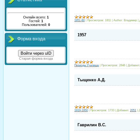
Онлайн всего:
1
1951-60
|
Просмотров:
1811
|
Author:
Владимир
|
Гостей:
1
Пользователей:
0
1957
Форма входа
Войти через uID
Старая форма входа
Периоды Училища
|
Просмотров:
2846
|
Добавил:
Тыщенко А.Д.
1919-1950
|
Просмотров:
1733
|
Добавил:
2051
|
Гаврилин В.С.