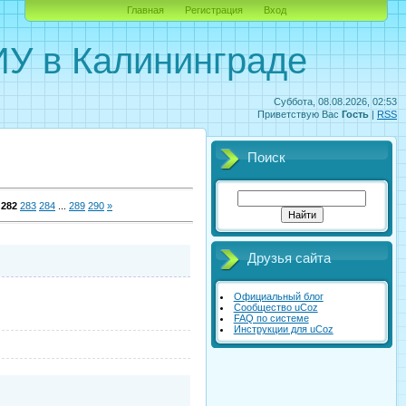
Главная
Регистрация
Вход
У в Калининграде
Суббота, 08.08.2026, 02:53
Приветствую Вас
Гость
|
RSS
Поиск
282
283
284
...
289
290
»
Друзья сайта
Официальный блог
Сообщество uCoz
FAQ по системе
Инструкции для uCoz