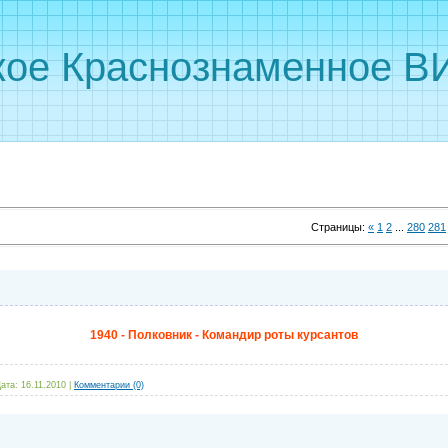
кое Краснознаменное ВИ
Страницы
:
«
1
2
...
280
281
1940 - Полковник - Командир роты курсантов
ата:
16.11.2010
|
Комментарии (0)