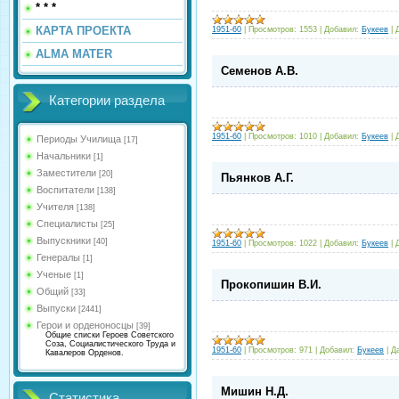
* * *
КАРТА ПРОЕКТА
1951-60
|
Просмотров:
1553
|
Добавил:
Букеев
|
ALMA MATER
Семенов А.В.
Категории раздела
1951-60
|
Просмотров:
1010
|
Добавил:
Букеев
|
Периоды Училища
[17]
Начальники
[1]
Заместители
[20]
Пьянков А.Г.
Воспитатели
[138]
Учителя
[138]
Специалисты
[25]
Выпускники
[40]
1951-60
|
Просмотров:
1022
|
Добавил:
Букеев
|
Генералы
[1]
Ученые
[1]
Прокопишин В.И.
Общий
[33]
Выпуски
[2441]
Герои и орденоносцы
[39]
Общие списки Героев Советского
Соза, Социалистического Труда и
1951-60
|
Просмотров:
971
|
Добавил:
Букеев
|
Д
Кавалеров Орденов.
Мишин Н.Д.
Статистика