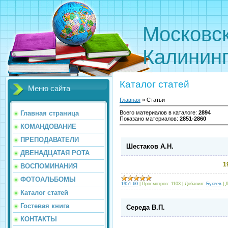
Московс
Калинин
Каталог статей
Меню сайта
Главная
»
Статьи
Главная страница
Всего материалов в каталоге
:
2894
Показано материалов
:
2851-2860
КОМАНДОВАНИЕ
ПРЕПОДАВАТЕЛИ
Шестаков А.Н.
ДВЕНАДЦАТАЯ РОТА
1
ВОСПОМИНАНИЯ
ФОТОАЛЬБОМЫ
1951-60
|
Просмотров:
1103
|
Добавил:
Букеев
|
Д
Каталог статей
Гостевая книга
Середа В.П.
КОНТАКТЫ