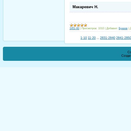
Макаревич Н.
1951-60
|
Просмотров:
1010
|
Добавил:
Букеев
|
1-10
11-20
...
2831-2840
2841-285
Co
Созда