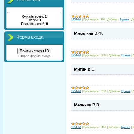
Онлайн всего:
1
1951-60
|
Просмотров:
980
|
Добавил:
Букеев
|
Д
Гостей:
1
Пользователей:
0
Михалкин Э.Ф.
Форма входа
Войти через uID
1951-60
|
Просмотров:
1232
|
Добавил:
Букеев
|
Старая форма входа
Митин В.С.
1951-60
|
Просмотров:
1518
|
Добавил:
Букеев
|
Мельник В.В.
1951-60
|
Просмотров:
1156
|
Добавил:
Букеев
|
Д