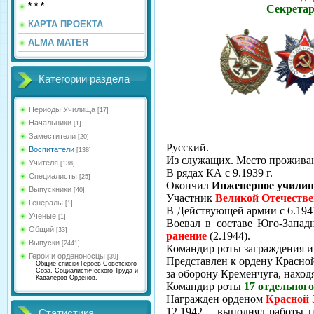
* * *
Секретар
КАРТА ПРОЕКТА
ALMA MATER
Категории раздела
Периоды Училища
[17]
Начальники
[1]
Заместители
[20]
Русский.
Воспитатели
[138]
Из служащих. Место проживан
Учителя
[138]
В рядах КА с 9.1939 г.
Специалисты
[25]
Окончил
Инженерное учили
Выпускники
[40]
Участник
Великой Отечеств
Генералы
[1]
В Действующей армии с 6.1941
Ученые
[1]
Воевал в составе Юго-Запад
Общий
[33]
ранение
(2.1944).
Выпуски
[2441]
Командир роты заграждения 
Герои и орденоносцы
[39]
Представлен к ордену Красной
Общие списки Героев Советского
Соза, Социалистического Труда и
за оборону Кременчуга, находя
Кавалеров Орденов.
Командир роты
17 отдельног
Награжден орденом
Красной
12.1942 – выполнял работы 
Статистика