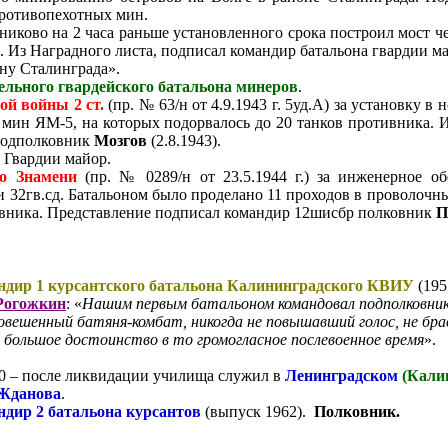
противопехотных мин.
льниково на 2 часа раньше установленного срока построил мост ч
и.
Из Наградного листа, подписал командир батальона гвардии м
ну Сталинграда».
дельного гвардейского батальона минеров
.
ой войны 2 ст.
(пр. № 63/н от 4.9.1943 г. 5уд.А) за установку в н
0 мин ЯМ-5, на которых подорвалось до 20 танков противника.
И
 подполковник
Мозгов
(2.8.1943).
 Гвардии майор.
го Знамени
(пр. № 0289/н от 23.5.1944 г.) за инженерное о
и 32гв.сд. Батальоном было проделано 11 проходов в проволоч
вника. Представление подписал командир 12шисбр полковник
П
ндир 1 курсантского батальона Калининградского КВИУ
(195
 Рогожкин
: «
Нашим первым батальоном командовал подполковни
овешенный батяня-комбат, никогда не повышавший голос, не бра
 большое достоинство в то громогласное послевоенное время
».
0 – после ликвидации училища служил в
Ленинградском
(Кали
 Жданова
.
дир 2 батальона курсантов
(выпуск 1962).
Полковник.