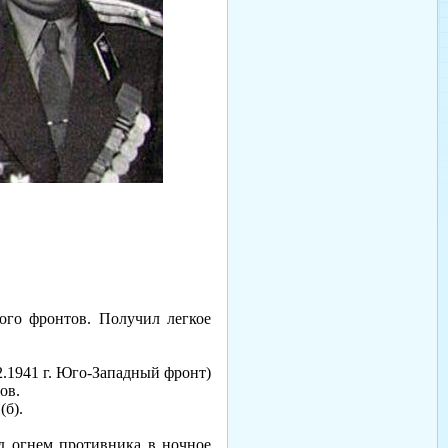
ого фронтов. Получил легкое
12.1941 г. Юго-Западный фронт)
ов.
(б).
д огнем противника в ночное