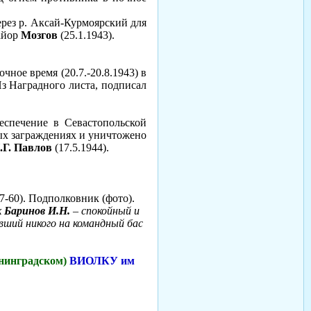
ерез р. Аксай-Курмоярский для
айор
Мозгов
(25.1.1943).
очное время (20.7.-20.8.1943) в
з Наградного листа, подписал
беспечение в Севастопольской
ных заграждениях и уничтожено
.Г. Павлов
(17.5.1944).
7-60). Подполковник (фото).
к
Баринов И.Н.
– спокойный и
вший никого на командный бас
нинградском)
ВИОЛКУ им