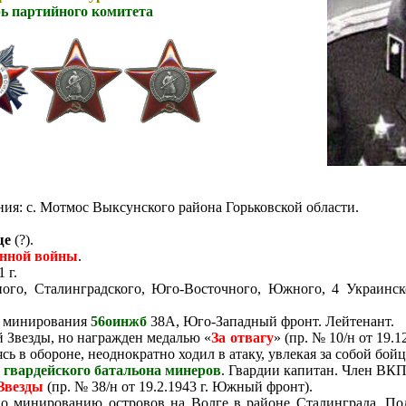
ь партийного комитета
ия: с. Мотмос Выксунского района Горьковской области.
ще
(?).
енной войны
.
 г.
ного, Сталинградского, Юго-Восточного, Южного, 4 Украинск
и минирования
56оинжб
38А, Юго-Западный фронт. Лейтенант.
 Звезды, но награжден медалью «
За отвагу
» (пр. № 10/н от 19.
сь в обороне, неоднократно ходил в атаку, увлекая за собой бойц
о гвардейского батальона минеров
. Гвардии капитан. Член ВКП
 Звезды
(пр. № 38/н от 19.2.1943 г. Южный фронт).
по минированию островов на Волге в районе Сталинграда. По