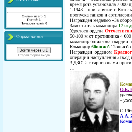
время рота установила 7 000 
1.1943 – при занятии г. Коте
пропуска танков и артиллери
Онлайн всего:
1
Награжден медалью «За оборо
Гостей:
1
Пользователей:
0
Заместитель командира
17 от
Удостоен ордена
Отечественн
50-100 м от противника 4 00
Форма входа
командир батальона гвардии
Командир
60ошисб
12ошисбр.
Войти через uID
Награжден орденом
Красно
Старая форма входа
операции наступления 2гв.сд 
3 ДЗОТа с гарнизонами проти
…
Кома
О.Б.
уравн
– уже
С 196
А.А.
Коман