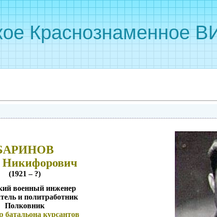
кое Краснознаменное ВИ
БАРИНОВ
 Никифорович
(1921 – ?)
кий военный инженер
тель и политработник
Полковник
р батальона курсантов