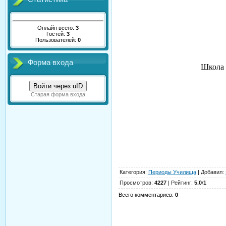
Онлайн всего:
3
Гостей:
3
Пользователей:
0
Форма входа
Школа 
Войти через uID
Старая форма входа
Категория
:
Периоды Училища
|
Добавил
:
Просмотров
:
4227
|
Рейтинг
:
5.0
/
1
Всего комментариев
:
0