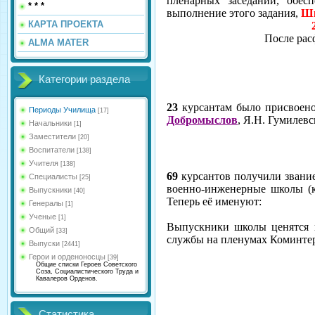
пленарных заседаний, обесп
* * *
выполнение этого за­дания,
Ш
КАРТА ПРОЕКТА
После ра
ALMA MATER
Категории раздела
23
кур­сантам было присвоено
Периоды Училища
[17]
Добромыслов
, Я.Н. Гумилев
Начальники
[1]
Заместители
[20]
Воспитатели
[138]
Учителя
[138]
69
курсантов получили звани
Специалисты
[25]
военно-инженерные школы (ку
Выпускники
[40]
Теперь её именуют:
Генералы
[1]
Ученые
[1]
Выпускники школы ценятся в 
Общий
[33]
службы на пленумах Коминтер
Выпуски
[2441]
Герои и орденоносцы
[39]
Общие списки Героев Советского
Соза, Социалистического Труда и
Кавалеров Орденов.
Статистика