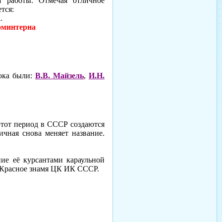
я работы. От­мечая отличное
тся:
а
.
оминтерна
тока были:
В.В. Майзель
,
И.Н.
этот период в СССР создаются
ичная снова меняет название.
ние её курсантами караульной
е Красное знамя ЦК ИК СССР.