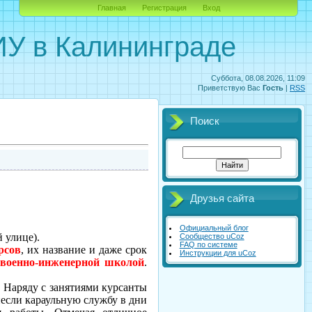
Главная
Регистрация
Вход
У в Калининграде
Суббота, 08.08.2026, 11:09
Приветствую Вас
Гость
|
RSS
Поиск
Друзья сайта
Официальный блог
 улице).
Сообщество uCoz
FAQ по системе
рсов
, их название и даже срок
Инструкции для uCoz
военно-инже­нерной школой
.
.
Наряду с занятиями курсанты
 несли караульную службу в дни