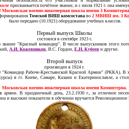
ечивая безопасность его участни­ков и нормальные услови
коле
присваивается почётное звание, и с июля 1921 г. она имену­е
2 Московская военно-инженер­ная школа имени 3 Коминтерн
сформирования
Томской ВИШ комсостава
во
2 МВИШ им. 3 К
было передано (10.1921) оборудование учебных классов.
Первый выпуск Школы
состоялся в сентябре 1923 г.
 звание "Крас­ный командир". В числе выпускников этого по
ский,
А.И. Кожевников
, В.С. Гордон,
Е.Н. Кубеев
и другие.
Второй выпуск
произведен в 1924 г.
е "Командир Рабоче-Крестьянской Крас­ной Армии" (РККА). В 
рсы) в гг. Киеве, Самаре, Казани и Екатеринославле, а стол
Московская военно-инженерная шко­ла имени Коминтерна
.
армии. В празднич­ный день, 23.2.1930 г., за от­личное несе
­на и высокие показатели в обучении вручается Революционно