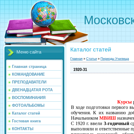
Московс
Каталог статей
Меню сайта
Главная
»
Статьи
»
Периоды Училища
Главная страница
1920-31
КОМАНДОВАНИЕ
ПРЕПОДАВАТЕЛИ
ДВЕНАДЦАТАЯ РОТА
ВОСПОМИНАНИЯ
Курсы
р
ФОТОАЛЬБОМЫ
В ходе подготовки первого вы
обучения. К их названию до
Каталог статей
Начальником
МВИШ
назначе
Гостевая книга
С 1920 г. ввели
3-­годичный
с
вы­полняли и ответственные пр
КОНТАКТЫ