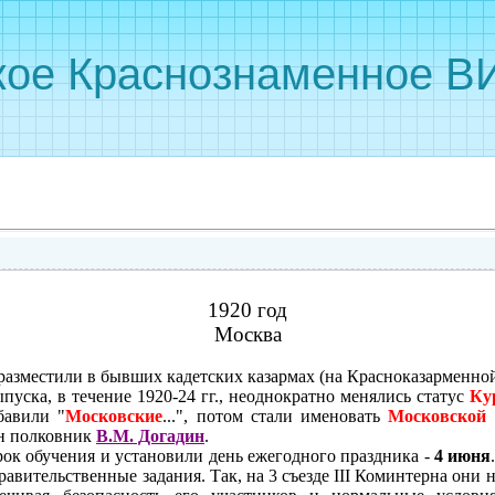
кое Краснознаменное ВИ
1920 год
Москва
азместили в быв­ших кадетских казармах (на Краснока­зарменной
пуска, в течение 1920-24 гг., неоднократ­но менялись статус
Ку
бавили "
Московские
...", потом стали именовать
Московской 
н полковник
В.М. Догадин
.
рок обучения и установили день ежегодного праздника -
4 июня
авительст­венные задания. Так, на 3 съезде III Коминтерна они