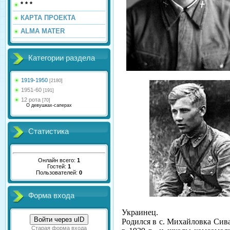
* * *
КАРТА ПРОЕКТА
ALMA MATER
Категории раздела
1919-1950
[2180]
1951-60
[191]
12 рота
[70]
О девушках-саперах
Статистика
Онлайн всего:
1
Гостей:
1
Пользователей:
0
Форма входа
Украинец.
Войти через uID
Родился в с. Михайловка Сив
Старая форма входа