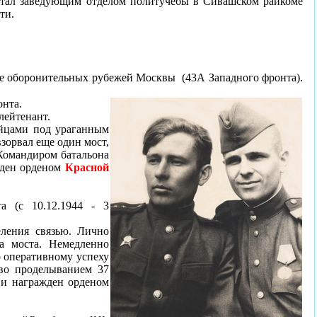
ботал заведующим отделом политучебы в Сивашском райкоме
ти.
ке
оборонительных рубежей Москвы (43А Западного фронта).
нта.
лейтенант.
ойцами под ураганным
взорвал еще один мост,
Командиром батальона
ажден орденом
Красной
 (с 10.12.1944 - 3
еления связью. Лично
ва моста. Немедленно
ло оперативному успеху
тво проделыванием 37
) и награжден орденом