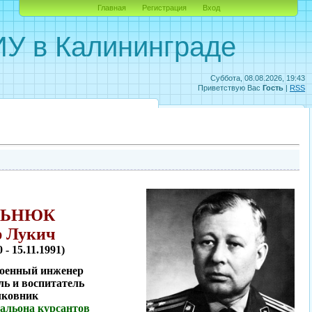
Главная
Регистрация
Вход
У в Калининграде
Суббота, 08.08.2026, 19:43
Приветствую Вас
Гость
|
RSS
ЛЬНЮК
р Лукич
0 - 15.11.1991)
военный инженер
ь и воспитатель
ковник
альона курсантов