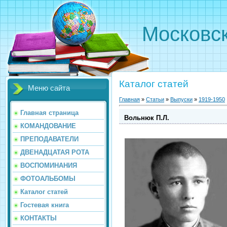
Московс
Каталог статей
Меню сайта
Главная
»
Статьи
»
Выпуски
»
1919-1950
Главная страница
Вольнюк П.Л.
КОМАНДОВАНИЕ
ПРЕПОДАВАТЕЛИ
ДВЕНАДЦАТАЯ РОТА
ВОСПОМИНАНИЯ
ФОТОАЛЬБОМЫ
Каталог статей
Гостевая книга
КОНТАКТЫ