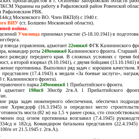
ьских пропагандистов в г. Осипенко Запорожской области ра
КСМ Украины на работу в Рафаловский район Ровенской облас
ан Рафаловским РВК.
 144сд Московского ВО. Член ВКП(б) с 1940 г.
ого ВИУ
(ст. Болшево Московской области).
енной войны
.
зделений
Училища
принимал участие (5-18.10.1941) в подготов
игсберга.
ир взвода управления, адъютант
22оинжб
ФГК Калининского фро
ира,
командир роты
249оминжб
Калининского фронта. Старший 
вел разведку переднего края. В сложных условиях с тремя б
ст, а второй взорвал (9.10.1941), с двумя бойцами (13.10.1941) 
жение противника. Выполнил ряд задач с хорошим качеством. 
м
представлен (17.4.1943) к медали «За боевые заслуги», нагр
3 г. Калининского фронта).
реправочного парка
249оминжб
1 Прибалтийского фронта.
ший адъютант
198исб
30исбр 2гв.А 1 Прибалтийского фронта
ан.
ие ряда задач инженерного обеспечения, обеспечил подразд
оне Хермсдорф (16.3.1945) и определил место строительст
готовность моста (82 м) на 1,5 ч ранее срока, сто способствова
уменен под огнем противника возглавил (7.4.1945) руководс
334сд и 182сд. Командиром батальона представлен (22.4.1945
100/н от 21.5.1945 г. 2гв.А).
.