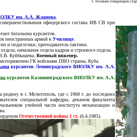
С боевым товарищем стар
ОЛКУ им. А.А. Жданова
.
 усовершенствования офицерского состава ИВ СВ при
ютант батальона курсантов
.
тов иностранных армий в
Училище
.
гии и педагогики, преподаватель тактики.
 отдела, начальник отдела кадров и строевого отдела.
 В.В. Куйбышева.
Военный инженер.
 распоряжении ГК войсками ПВО страны, Куба.
ьона
курсантов Ленинградского ВИОЛКУ им. А.А.
она
курсантов Калининградского ВИОЛКУ им. А.А.
 родину в г. Мелитополь, где с 1968 г. до последних
вателем специальной кафедры, деканом факультета
чальником учебной части института механизации и
ва.
 орденом
Отечественной войны 1 ст.
(6.4.1985).