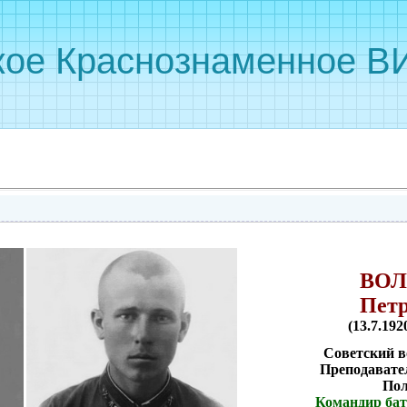
кое Краснознаменное ВИ
ВО
Пет
(13.7.192
Советский 
Преподавател
Пол
Командир бат