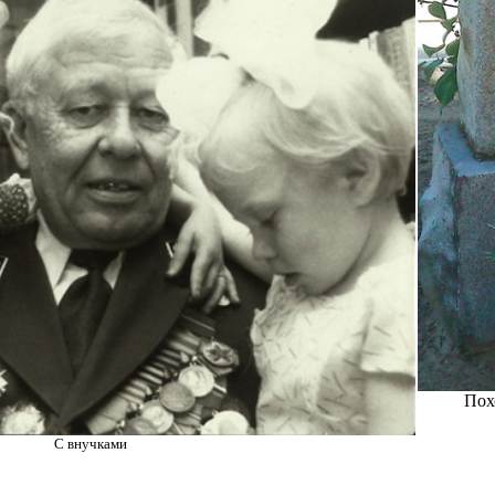
Пох
C внучками