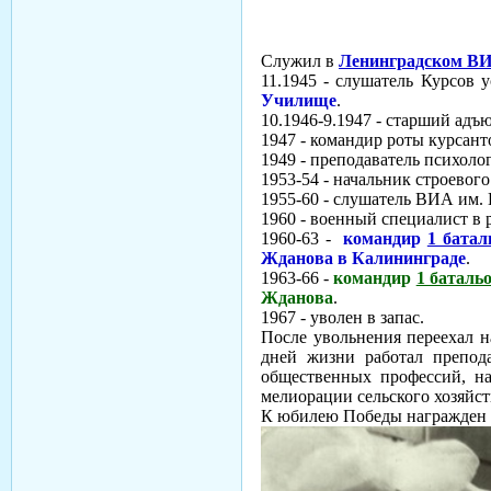
Служил в
Ленинградском ВИ
11.1945 - слушатель Курсов
Училище
.
10.1946-9.1947 - старший адъ
1947 - командир роты курсан
1949 - преподаватель психоло
1953-54 - начальник строевого
1955-60 - слушатель ВИА им.
1960 - военный специалист в
1960-63 -
командир
1 батал
Жданова в Калининграде
.
1963-66 -
командир
1 баталь
Жданова
.
1967 - уволен в запас.
После увольнения переехал на
дней жизни работал препода
общественных профессий, на
мелиорации сельского хозяйст
К юбилею Победы награжден