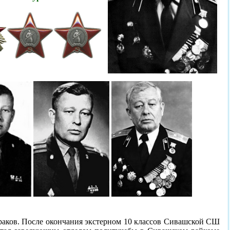
траков. После окончания экстерном 10 классов Сивашской СШ