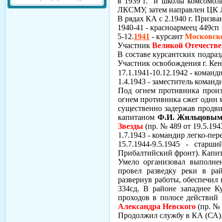
в 1939 г. и школы комсомол
ЛКСМУ, затем направлен ЦК Л
В рядах КА с 2.1940 г. Призв
1940-41 - красноармеец 449сп
5-12.
1941
- курсант
Московск
Участник
Великой Отечеств
В составе курсантских подра
Участник освобождения г. Кен
17.1.1941-10.12.1942 - команд
1.4.1943 -
заместитель команд
Под огнем противника произ
огнем противника сжег один мо
существенно задержав продви
капитаном
Ф.И. Жильцовы
Звезды
(пр. № 489 от 19.5.194
1.7.1943 - командир легко-пе
15.7.1944-9.5.1945 - стар
Прибалтийский фронт). Капит
Умело организовал выполнен
провел разведку реки в рай
развернув работы, обеспечил 
334сд. В районе западнее К
проходов в полосе действий 
Александра Невского
(пр. № 
Продолжил службу в КА (СА)