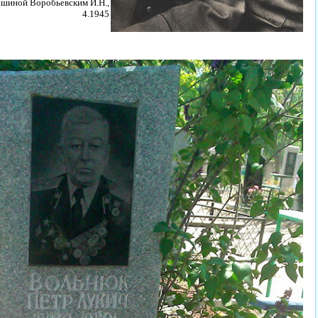
шиной Воробьевским И.Н.,
4.1945