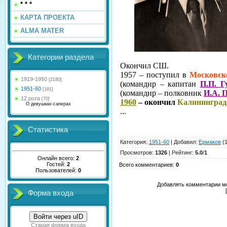
* * *
КАРТА ПРОЕКТА
ALMA MATER
Категории раздела
Окончил СШ.
1957 – поступил в
Московс
1919-1950
[2180]
(командир – капитан
П.П. Г
1951-60
[191]
(командир – полковник
И.А. 
12 рота
[70]
1960
– окончил
Калининград
О девушках-саперах
...
Статистика
Категория
:
1951-60
|
Добавил
:
Ермаков
(1
Просмотров
:
1326
|
Рейтинг
:
5.0
/
1
Онлайн всего:
2
Гостей:
2
Всего комментариев
:
0
Пользователей:
0
Добавлять комментарии мо
Форма входа
Войти через uID
Старая форма входа