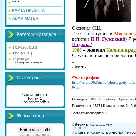
* * *
КАРТА ПРОЕКТА
ALMA MATER
Окончил СШ.
1957 – поступил в
Московс
Категории раздела
капитан
П.П. Гулевский
) 7 
Падалка
).
1919-1950
[2180]
1960
– окончил
Калининград
1951-60
[191]
Служил в инженерной части.
12 рота
[70]
...
О девушках-саперах
Женат.
Фотографии
Статистика
http://mviu60.3dn.ru/photo/gody_ofi
0-18
Онлайн всего:
1
Гостей:
1
Категория
:
1951-60
|
Добавил
:
Ермаков
(1
Пользователей:
0
Просмотров
:
1397
|
Комментарии
:
2
|
Рей
Всего комментариев
:
2
Форма входа
1
Леонид
(10.12.2010 08:04)
0
Войти через uID
Исправьте пожалуйста отчество , Григори
Старая форма входа