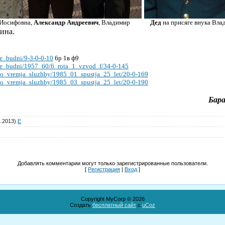
 Иосифовна,
Александр Андреевич
, Владимир
Дед
на присяге внука Вла
ина.
ie_budni/9-3-0-0-10
6р 1в ф9
kie_budni/1957_60/6_rota_1_vzvod_f/34-0-145
_vo_vremja_sluzhby/1985_01_spustja_25_let/20-0-169
_vo_vremja_sluzhby/1985_03_spustja_25_let/20-0-190
Бара
1.2013)
E
Добавлять комментарии могут только зарегистрированные пользователи.
[
Регистрация
|
Вход
]
Copyright MyCorp © 2026
Создать
бесплатный сайт
с
uCoz