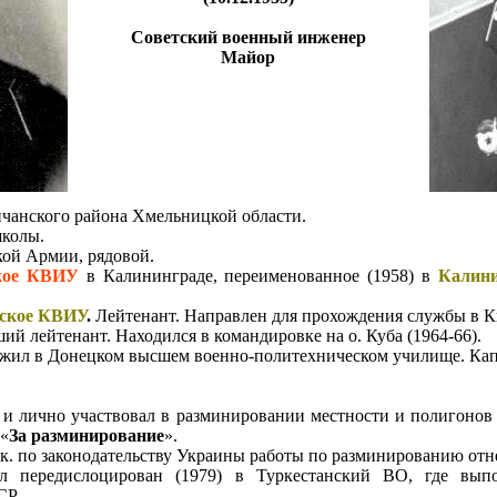
Советский военный инженер
Майор
ичанского района Хмельницкой области.
школы.
кой Армии, рядовой.
кое КВИУ
в Калининграде, переименованное (1958) в
Калин
ское КВИУ
.
Лейтенант. Направлен для прохождения службы в 
ий лейтенант. Находился в командировке на о. Куба (1964-66).
ужил в Донецком высшем военно-политехническом училище. Кап
и лично участвовал в разминировании местности и полигонов
 «
За разминирование
».
т.к. по законодательству Украины работы по разминированию от
 передислоцирован (1979) в Туркестанский ВО, где выпо
СР.