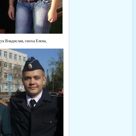
нук Владислав, сноха Елена,