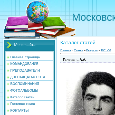
Московс
Каталог статей
Меню сайта
Главная
»
Статьи
»
Выпуски
»
1951-60
Главная страница
Головань А.А.
КОМАНДОВАНИЕ
ПРЕПОДАВАТЕЛИ
ДВЕНАДЦАТАЯ РОТА
ВОСПОМИНАНИЯ
ФОТОАЛЬБОМЫ
Каталог статей
Гостевая книга
КОНТАКТЫ