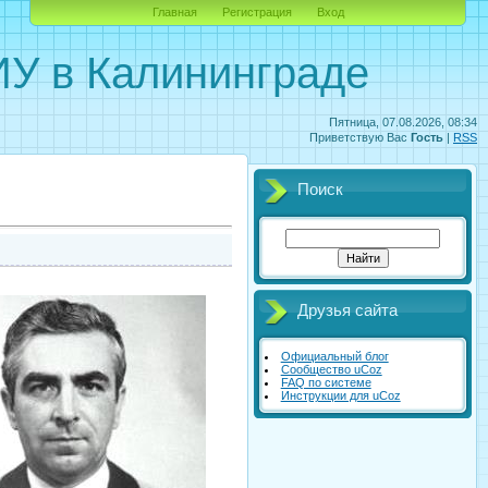
Главная
Регистрация
Вход
У в Калининграде
Пятница, 07.08.2026, 08:34
Приветствую Вас
Гость
|
RSS
Поиск
Друзья сайта
Официальный блог
Сообщество uCoz
FAQ по системе
Инструкции для uCoz