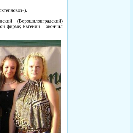
ктепловоз»).
ский (Ворошиловградский)
ной фирме; Евгений – окончил