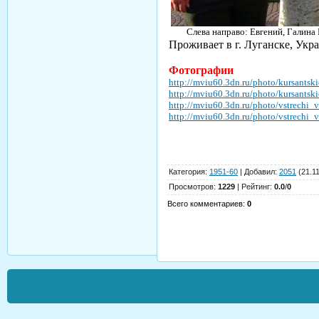
Слева направо: Евгений, Галина
Проживает в г. Луганске, Укра
Фотографии
http://mviu60.3dn.ru/photo/kursantsk
http://mviu60.3dn.ru/photo/kursants
http://mviu60.3dn.ru/photo/vstrechi
http://mviu60.3dn.ru/photo/vstrechi
Категория
:
1951-60
|
Добавил
:
2051
(21.1
Просмотров
:
1229
|
Рейтинг
:
0.0
/
0
Всего комментариев
:
0