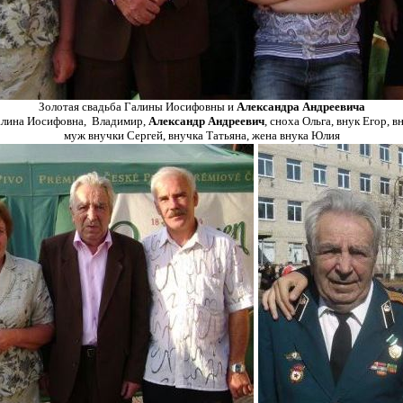
Золотая свадьба Галины Иосифовны и
Александра Андреевича
Галина Иосифовна, Владимир,
Александр Андреевич
, сноха Ольга, внук Егор, в
муж внучки Сергей, внучка Татьяна, жена внука Юлия