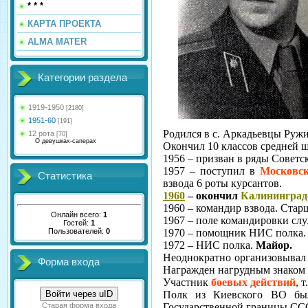
* * *
КАРТА ПРОЕКТА
ALMA MATER
Категории раздела
1919-1950
[2180]
1951-60
[191]
Родился в с. Аркадьевцы Руж
12 рота
[70]
О девушках-саперах
Окончил 10 классов средней 
1956 – призван в ряды Советс
1957 – поступил в
Московс
Статистика
взвода 6 роты курсантов.
1960
– окончил
Калининград
1960 – командир взвода. Старш
Онлайн всего:
1
1967 – поле командировки сл
Гостей:
1
Пользователей:
0
1970 – помощник НИС полка.
1972 – НИС полка.
Майор.
Неоднократно организовывал 
Форма входа
Награжден нагрудным знаком
Участник
боевых действий
, 
Войти через uID
Полк из Киевского ВО был
Старая форма входа
Государственной границы СС