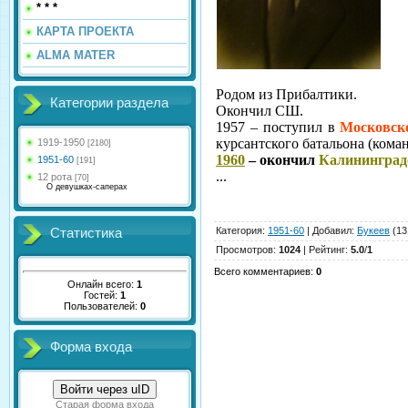
* * *
КАРТА ПРОЕКТА
ALMA MATER
Родом из Прибалтики.
Категории раздела
Окончил СШ.
1957 – поступил в
Московс
курсантского батальона (ком
1919-1950
[2180]
1960
– окончил
Калининград
1951-60
[191]
...
12 рота
[70]
О девушках-саперах
Категория
:
1951-60
|
Добавил
:
Букеев
(13
Статистика
Просмотров
:
1024
|
Рейтинг
:
5.0
/
1
Всего комментариев
:
0
Онлайн всего:
1
Гостей:
1
Пользователей:
0
Форма входа
Войти через uID
Старая форма входа