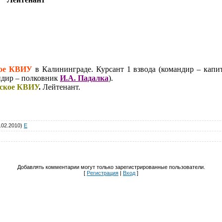
кое КВИУ
в Калининграде. Курсант 1 взвода (командир – кап
андир – полковник
И.А. Падалка
).
ское КВИУ
.
Лейтенант.
.02.2010)
E
Добавлять комментарии могут только зарегистрированные пользователи.
[
Регистрация
|
Вход
]