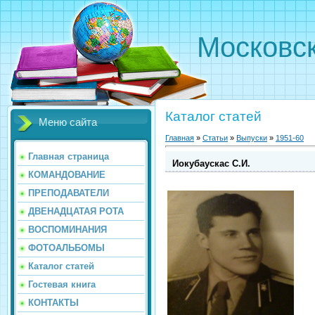
Московс
Каталог статей
Меню сайта
Главная
»
Статьи
»
Выпуски
»
1951-60
Главная страница
Иокубаускас С.И.
КОМАНДОВАНИЕ
ПРЕПОДАВАТЕЛИ
ДВЕНАДЦАТАЯ РОТА
ВОСПОМИНАНИЯ
ФОТОАЛЬБОМЫ
Каталог статей
Гостевая книга
КОНТАКТЫ