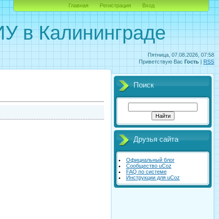
Главная
Регистрация
Вход
У в Калининграде
Пятница, 07.08.2026, 07:58
Приветствую Вас
Гость
|
RSS
Поиск
Друзья сайта
Официальный блог
Сообщество uCoz
FAQ по системе
Инструкции для uCoz