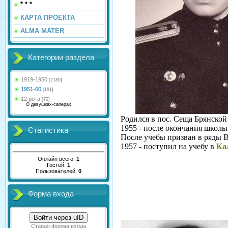
* * *
КАРТА ПРОЕКТА
ALMA MATER
Категории раздела
1919-1950
[2180]
1951-60
[191]
12 рота
[70]
О девушках-саперах
Родился в пос. Сеща Брянской
1955 - после окончания школы
Статистика
После учебы призван в ряды 
1957 - поступил на учебу в
Ка
Онлайн всего:
1
Гостей:
1
Пользователей:
0
Форма входа
Войти через uID
Старая форма входа