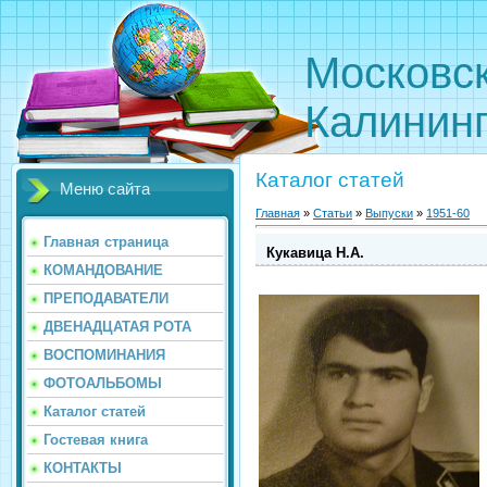
Московс
Калинин
Каталог статей
Меню сайта
Главная
»
Статьи
»
Выпуски
»
1951-60
Главная страница
Кукавица Н.А.
КОМАНДОВАНИЕ
ПРЕПОДАВАТЕЛИ
ДВЕНАДЦАТАЯ РОТА
ВОСПОМИНАНИЯ
ФОТОАЛЬБОМЫ
Каталог статей
Гостевая книга
КОНТАКТЫ