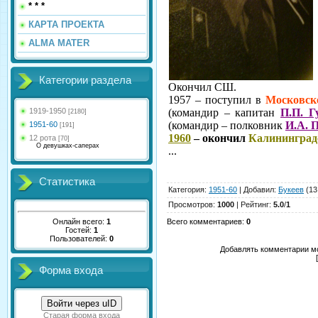
* * *
КАРТА ПРОЕКТА
ALMA MATER
Категории раздела
Окончил СШ.
1957 – поступил в
Московс
1919-1950
(командир – капитан
П.П. Г
[2180]
(командир – полковник
И.А. 
1951-60
[191]
1960
– окончил
Калининград
12 рота
[70]
О девушках-саперах
...
Статистика
Категория
:
1951-60
|
Добавил
:
Букеев
(13
Просмотров
:
1000
|
Рейтинг
:
5.0
/
1
Онлайн всего:
1
Всего комментариев
:
0
Гостей:
1
Пользователей:
0
Добавлять комментарии мо
Форма входа
Войти через uID
Старая форма входа