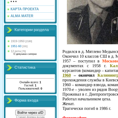
* * *
КАРТА ПРОЕКТА
ALMA MATER
Категории раздела
1919-1950
[2180]
1951-60
[191]
Родился в д. Мятлево Медынс
12 рота
[70]
О девушках-саперах
Окончил 10 классов СШ в д. 
1957 – поступил в
Моско
документах с 1958 г.
Кал
Статистика
курсантов (командир – капит
1960
– окончил
Калининг
прохождения службы в Киевс
Онлайн всего:
1
1960 – командир взвода, кома
Гостей:
1
Пользователей:
0
1970-е – уволен из рядов Воо
Проживал в г. Днепропетровск
Работал начальником цеха.
Форма входа
Женат.
Трагически погиб в 1986 г.
Войти через uID
Старая форма входа
Фотографии