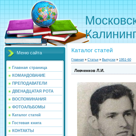
Московс
Калинин
Каталог статей
Меню сайта
Главная
»
Статьи
»
Выпуски
»
1951-60
Главная страница
Левченков Л.И.
КОМАНДОВАНИЕ
ПРЕПОДАВАТЕЛИ
ДВЕНАДЦАТАЯ РОТА
ВОСПОМИНАНИЯ
ФОТОАЛЬБОМЫ
Каталог статей
Гостевая книга
КОНТАКТЫ