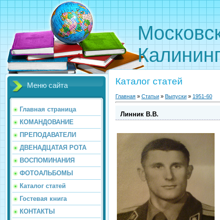
Московс
Калинин
Каталог статей
Меню сайта
Главная
»
Статьи
»
Выпуски
»
1951-60
Главная страница
Линник В.В.
КОМАНДОВАНИЕ
ПРЕПОДАВАТЕЛИ
ДВЕНАДЦАТАЯ РОТА
ВОСПОМИНАНИЯ
ФОТОАЛЬБОМЫ
Каталог статей
Гостевая книга
КОНТАКТЫ