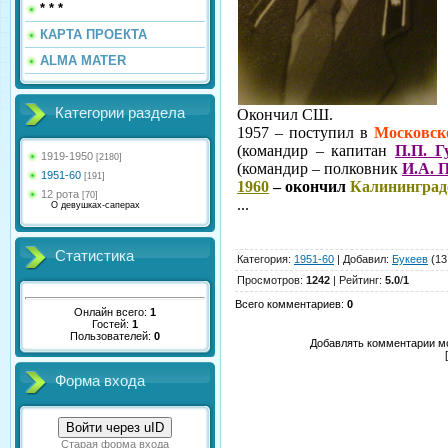
* * *
КАРТА ПРОЕКТА
ALMA MATER
Категории раздела
Окончил СШ.
1957 – поступил в
Московс
(командир – капитан
П.П. Г
1919-1950
[2180]
(командир – полковник
И.А. 
1951-60
[191]
1960
– окончил
Калининград
12 рота
[70]
...
О девушках-саперах
Статистика
Категория
:
1951-60
|
Добавил
:
Букеев
(13
Просмотров
:
1242
|
Рейтинг
:
5.0
/
1
Всего комментариев
:
0
Онлайн всего:
1
Гостей:
1
Пользователей:
0
Добавлять комментарии мо
Форма входа
Войти через uID
Старая форма входа