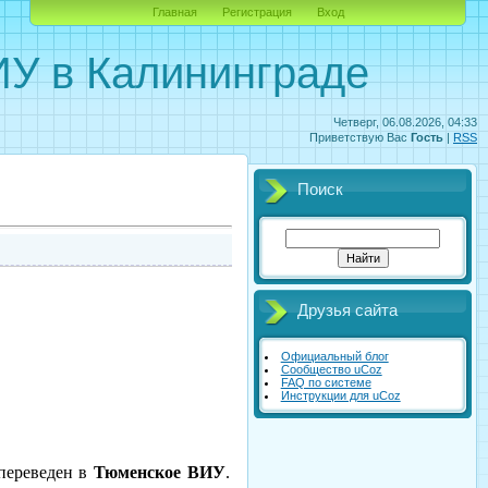
Главная
Регистрация
Вход
У в Калининграде
Четверг, 06.08.2026, 04:33
Приветствую Вас
Гость
|
RSS
Поиск
Друзья сайта
Официальный блог
Сообщество uCoz
FAQ по системе
Инструкции для uCoz
переведен в
Тюменское ВИУ
.