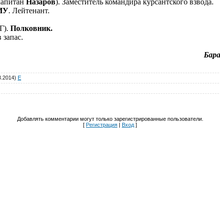
 капитан
Назаров
). Заместитель командира курсантского взвода.
ИУ
. Лейтенант.
Г).
Полковник.
 запас.
Бара
3.2014)
E
Добавлять комментарии могут только зарегистрированные пользователи.
[
Регистрация
|
Вход
]