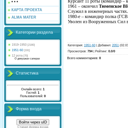
Курсант 11 роты (командир –
* * *
1961 – окончил
Тюменское В
КАРТА ПРОЕКТА
Служил в инженерных частях.
1980-е – командир полка (ГСВ
ALMA MATER
Уволен из Вооруженных Сил в
Категории раздела
1919-1950
[2180]
Категория
:
1951-60
|
Добавил
:
2051
(02.0
1951-60
[191]
Просмотров
:
794
|
Рейтинг
:
0.0
/
0
12 рота
[70]
Всего комментариев
:
0
О девушках-саперах
Статистика
Онлайн всего:
1
Гостей:
1
Пользователей:
0
Форма входа
Войти через uID
Старая форма входа