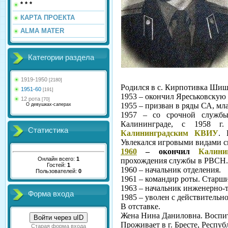
* * *
КАРТА ПРОЕКТА
ALMA MATER
Категории раздела
1919-1950
[2180]
Родился в с. Кирпотивка Шиш
1951-60
[191]
1953 – окончил Яреськовскую
12 рота
[70]
1955 – призван в ряды СА, мл
О девушках-саперах
1957 – со срочной служб
Калининграде, с 1958 г.
Статистика
Калининградским КВИУ
. 
Увлекался игровыми видами с
1960
– окончил
Калини
Онлайн всего:
1
прохождения службы в РВСН.
Гостей:
1
1960 – начальник отделения.
Пользователей:
0
1961 – командир роты. Старши
1963 – начальник инженерно-
Форма входа
1985 – уволен с действительн
В отставке.
Жена Нина Даниловна. Воспит
Войти через uID
Проживает в г. Бресте, Респуб
Старая форма входа