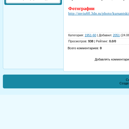
Фотографии
http://mviu60.3dn.ru/photo/kursants
Категория
:
1951-60
|
Добавил
:
2051
(24.0
Просмотров
:
938
|
Рейтинг
:
0.0
/
0
Всего комментариев
:
0
Добавлять комментарии
Co
Созда