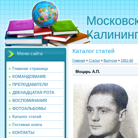
Московс
Калинин
Каталог статей
Меню сайта
Главная
»
Статьи
»
Выпуски
»
1951-60
Главная страница
Моцарь А.П.
КОМАНДОВАНИЕ
ПРЕПОДАВАТЕЛИ
ДВЕНАДЦАТАЯ РОТА
ВОСПОМИНАНИЯ
ФОТОАЛЬБОМЫ
Каталог статей
Гостевая книга
КОНТАКТЫ