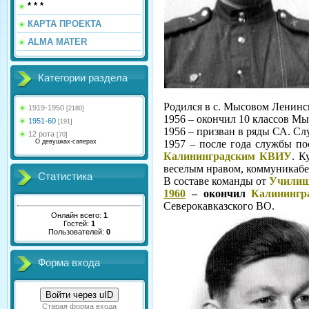
* * *
КАРТА ПРОЕКТА
ALMA MATER
Категории раздела
Родился в с. Мысовом Ленинск
1919-1950
[2180]
1956 – окончил 10 классов М
1951-60
[191]
1956 – призван в ряды СА. Сл
12 рота
[70]
О девушках-саперах
1957 – после года службы п
Калининградским КВИУ
. К
веселым нравом, коммуникабел
Статистика
В составе команды от
Учили
1960
– окончил
Калинингр
Северокавказского ВО.
Онлайн всего:
1
Гостей:
1
Пользователей:
0
Форма входа
Войти через uID
Старая форма входа