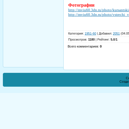
Фотографии
http://mviu60.3dn.ru/photo/kursants
http://mviu60.3dn.ru/photo/vstrechi
Категория
:
1951-60
|
Добавил
:
2051
(04.0
Просмотров
:
1180
|
Рейтинг
:
5.0
/
1
Всего комментариев
:
0
Co
Созда