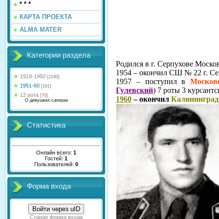
* * *
КАРТА ПРОЕКТА
ALMA MATER
Категории раздела
Родился в г. Серпухове Моско
1954 – окончил СШ № 22 г. С
1919-1950
[2180]
1957 – поступил в
Моско
1951-60
[191]
Гулевский
) 7 роты 3 курсант
12 рота
[70]
1960
– окончил
Калининград
О девушках-саперах
Статистика
Онлайн всего:
1
Гостей:
1
Пользователей:
0
Форма входа
Войти через uID
Старая форма входа