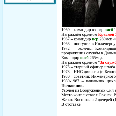
1960 – командир взвода
оисб
1
Награждён орденом
Красной
1967 – командир
иср
269мсп 40
1968 – поступил в Инженерну
1972 – окончил Командны
продолжения службы в Дальн
Командир
оисб
265мсд.
Награждён орденом "
За служ
1975 – старший офицер штаб
1978 – НИС дивизии (г. Белого
1980 – советник Инженерного 
1980-1987 – начальник цикл
Полковник.
Уволен из Вооружённых Сил в
Место жительства: г. Брянск, Р
Женат. Воспитали 2
дочерей (1
В отставке.