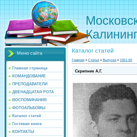
Московс
Калинин
Каталог статей
Меню сайта
Главная
»
Статьи
»
Выпуски
»
1951-60
Главная страница
Скрипник А.Г.
КОМАНДОВАНИЕ
ПРЕПОДАВАТЕЛИ
ДВЕНАДЦАТАЯ РОТА
ВОСПОМИНАНИЯ
ФОТОАЛЬБОМЫ
Каталог статей
Гостевая книга
КОНТАКТЫ