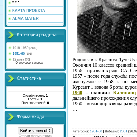
* * *
КАРТА ПРОЕКТА
ALMA MATER
Категории раздела
1919-1950
[2180]
1951-60
[191]
Родился в г. Красном Луче Лу
12 рота
[70]
О девушках-саперах
Окончил 10 классов средней 
1956 – призван в ряды СА. С
1957 – после года службы по
Статистика
именуемое с 1958 г. по м
Курсант 1 взвода 6 роты курса
1960
– окончил
Калининг
Онлайн всего:
1
дальнейшего прохождения сл
Гостей:
1
Пользователей:
0
1960 – командир взвода разве
…
Форма входа
Войти через uID
Категория
:
1951-60
|
Добавил
:
2051
(26.0
Старая форма входа