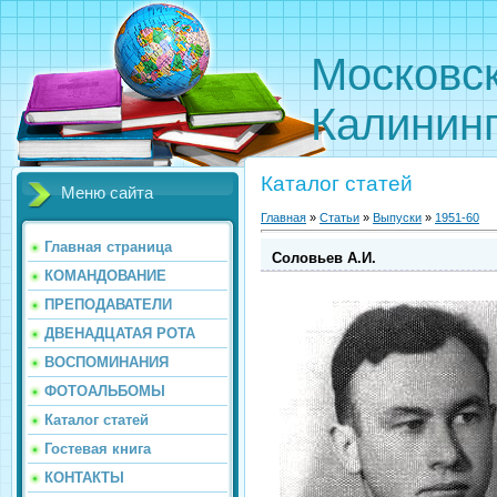
Московс
Калинин
Каталог статей
Меню сайта
Главная
»
Статьи
»
Выпуски
»
1951-60
Главная страница
Соловьев А.И.
КОМАНДОВАНИЕ
ПРЕПОДАВАТЕЛИ
ДВЕНАДЦАТАЯ РОТА
ВОСПОМИНАНИЯ
ФОТОАЛЬБОМЫ
Каталог статей
Гостевая книга
КОНТАКТЫ