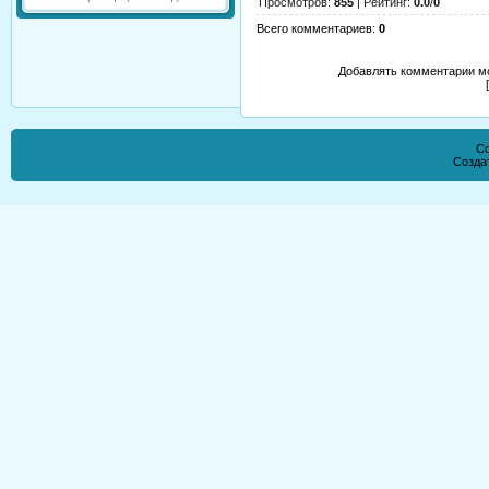
Просмотров
:
855
|
Рейтинг
:
0.0
/
0
Всего комментариев
:
0
Добавлять комментарии мо
Co
Созда