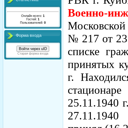
Военно-инж
Онлайн всего:
1
Гостей:
1
Московской 
Пользователей:
0
№ 217 от 23
Форма входа
списке граж
Войти через uID
Старая форма входа
принятых ку
г. Находилс
стациона
25.11.1940 г
27.11.1940