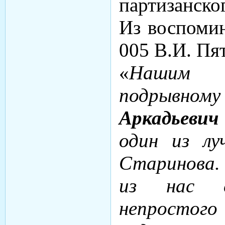
партизанско
Из воспоми
005 В.И. Пят
«
Нашим и
подрывном
Аркадьеви
один из лу
Старинова.
из нас с
непростог