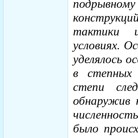
подрывному 
конструкци
тактики и
условиях. О
уделялось о
в степных 
степи сле
обнаружив 
численност
было проис