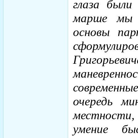
глаза были
марше мы х
основы пар
сформулир
Григорье
маневрен
современн
очередь ми
местности
умение бы