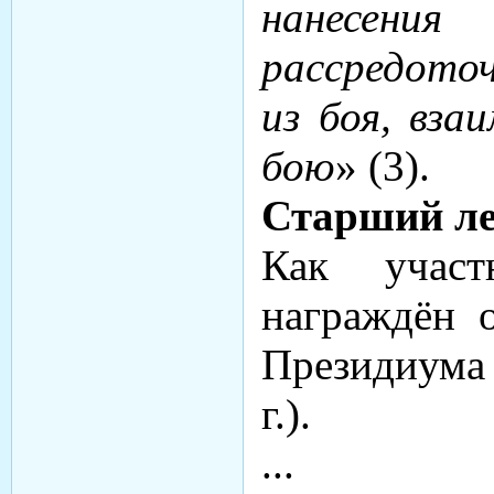
нанесен
рассредоточ
из боя, вза
бою
» (3).
Старший ле
Как участ
награждён
Президиума 
г.).
...