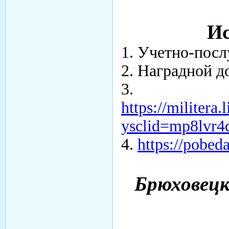
Ис
1. Учетно-посл
2. Наградной д
3.
https://militera
ysclid=mp8lvr
4.
https://pobed
Брюховецки