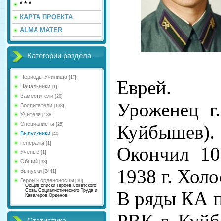
* * *
КАРТА ПРОЕКТА
ALMA MATER
Категории раздела
Периоды Училища
[17]
Еврей.
Начальники
[1]
Заместители
[20]
Уроженец г.
Воспитатели
[138]
Учителя
[138]
Специалисты
Куйбышев).
[25]
Выпускники
[40]
Генералы
[1]
Окончил 1
Ученые
[1]
Общий
[33]
1938 г. Холо
Выпуски
[2441]
Герои и орденоносцы
[39]
Общие списки Героев Советского
Соза, Социалистического Труда и
В ряды КА п
Кавалеров Орденов.
РВК г. Куйб
Статистика