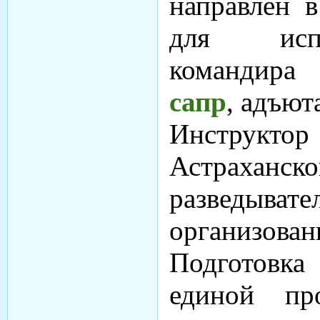
направлен в
для испо
командир
сапр
, адъют
Инструкто
Астрах
разведыва
организованн
Подготовк
единой пр