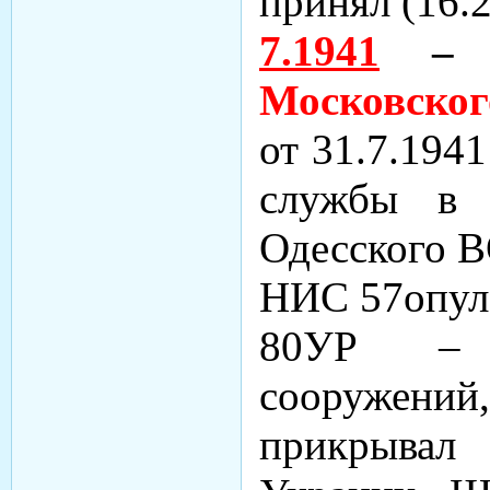
принял (16.2
7.1941
– о
Московско
от 31.7.194
службы в 
Одесского В
НИС 57опул
80УР – к
сооружений
прикрывал