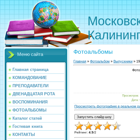
Московс
Калинин
Фотоальбомы
Меню сайта
Главная
»
Фотоальбом
»
Выпускники
» 196
Главная страница
Фото
КОМАНДОВАНИЕ
ПРЕПОДАВАТЕЛИ
ДВЕНАДЦАТАЯ РОТА
Просмотров
:
Дата
:
ВОСПОМИНАНИЯ
Просмотреть фотографию в реальном р
ФОТОАЛЬБОМЫ
Каталог статей
Гостевая книга
Рейтинг
:
4.5
/
2
КОНТАКТЫ