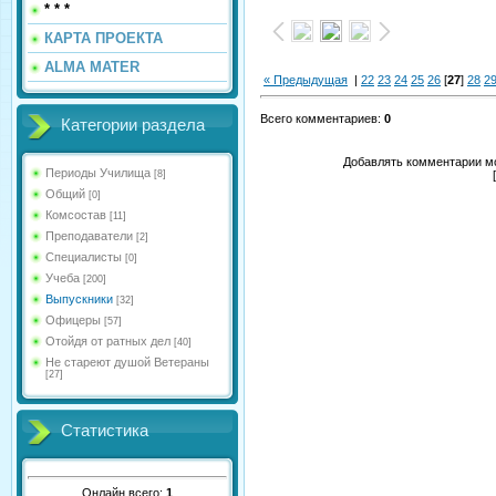
* * *
КАРТА ПРОЕКТА
ALMA MATER
« Предыдущая
|
22
23
24
25
26
[
27
]
28
2
Всего комментариев
:
0
Категории раздела
Добавлять комментарии мо
Периоды Училища
[8]
Общий
[0]
Комсостав
[11]
Преподаватели
[2]
Специалисты
[0]
Учеба
[200]
Выпускники
[32]
Офицеры
[57]
Отойдя от ратных дел
[40]
Не стареют душой Ветераны
[27]
Статистика
Онлайн всего:
1