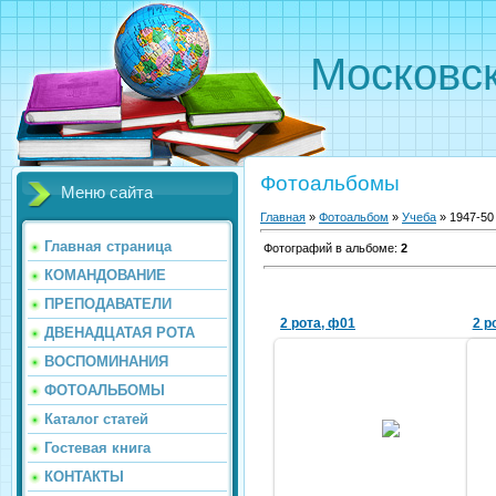
Московс
Фотоальбомы
Меню сайта
Главная
»
Фотоальбом
»
Учеба
» 1947-50
Главная страница
Фотографий в альбоме
:
2
КОМАНДОВАНИЕ
ПРЕПОДАВАТЕЛИ
2 рота, ф01
2 р
ДВЕНАДЦАТАЯ РОТА
ВОСПОМИНАНИЯ
10.06.2014
ФОТОАЛЬБОМЫ
На занятиях
С
Слева направо: 1 ряд: А.А.
Каталог статей
Казанцев, М. Трунцев, майор ?,
Качанов, М. Мартынов, Ю.А.
Гостевая книга
Прокопенко; <...
КОНТАКТЫ
2051