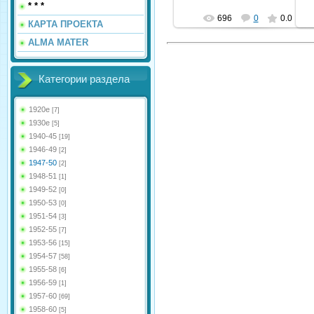
* * *
696
0
0.0
КАРТА ПРОЕКТА
ALMA MATER
Категории раздела
1920е
[7]
1930е
[5]
1940-45
[19]
1946-49
[2]
1947-50
[2]
1948-51
[1]
1949-52
[0]
1950-53
[0]
1951-54
[3]
1952-55
[7]
1953-56
[15]
1954-57
[58]
1955-58
[6]
1956-59
[1]
1957-60
[69]
1958-60
[5]