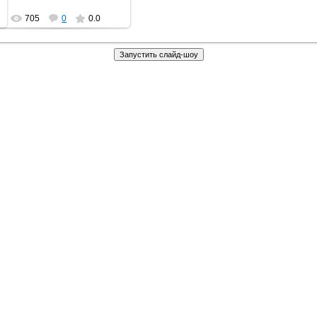
705
0
0.0