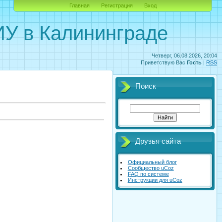
Главная
Регистрация
Вход
У в Калининграде
Четверг, 06.08.2026, 20:04
Приветствую Вас
Гость
|
RSS
Поиск
Друзья сайта
Официальный блог
Сообщество uCoz
FAQ по системе
Инструкции для uCoz