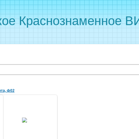
кое Краснознаменное ВИ
ота, ф02
10.06.2014
тарший лейтенант Лешевич с
взводом, 1949
Слева направо: 1 ряд: Л.Н.
Подрельнов, А.А. Казанцев, В.И.
Бурлаков,...
2051