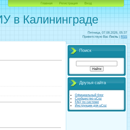
Главная
Регистрация
Вход
У в Калининграде
Пятница, 07.08.2026, 05:37
Приветствую Вас
Гость
|
RSS
Поиск
Друзья сайта
Официальный блог
Сообщество uCoz
FAQ по системе
Инструкции для uCoz