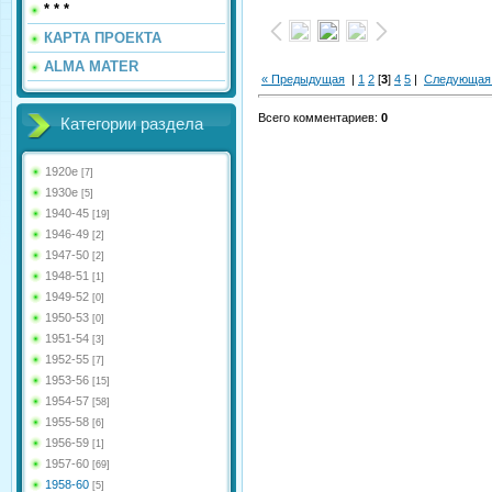
* * *
КАРТА ПРОЕКТА
ALMA MATER
« Предыдущая
|
1
2
[
3
]
4
5
|
Следующая
Всего комментариев
:
0
Категории раздела
1920е
[7]
1930е
[5]
1940-45
[19]
1946-49
[2]
1947-50
[2]
1948-51
[1]
1949-52
[0]
1950-53
[0]
1951-54
[3]
1952-55
[7]
1953-56
[15]
1954-57
[58]
1955-58
[6]
1956-59
[1]
1957-60
[69]
1958-60
[5]