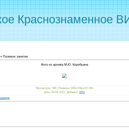
кое Краснознаменное ВИ
» Полевое занятие
Фото из архива М.Ю. Коробьина
Просмотров
: 566 |
Размеры
: 600x378px/37.3Kb
Дата
: 09.09.2012 |
Добавил
:
2051
азмере